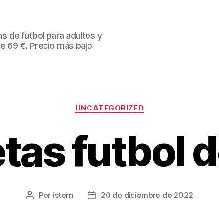
 de futbol para adultos y
de 69 €. Precio más bajo
Categorías
UNCATEGORIZED
tas futbol d
Por
istern
20 de diciembre de 2022
Autor
Fecha
de
de