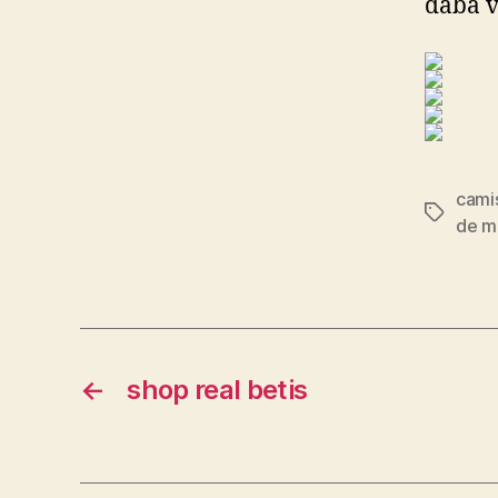
daba v
cami
Etiqueta
de ma
←
shop real betis