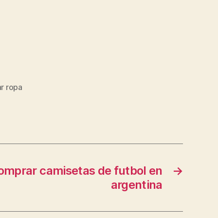
r ropa
omprar camisetas de futbol en
→
argentina