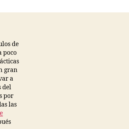
ulos de
a poco
ácticas
un gran
var a
 del
s por
as las
e
pués