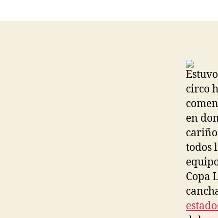
Estuvo
circo 
comenz
en don
cariño
todos 
equipo
Copa L
cancha
estado