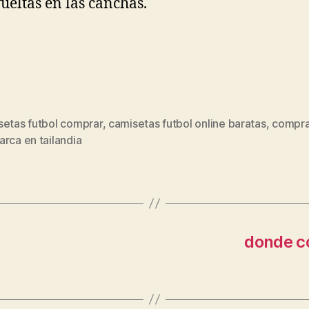
ueltas en las canchas.
setas futbol comprar
,
camisetas futbol online baratas
,
compra
s
rca en tailandia
donde c