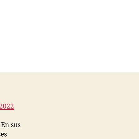
 2022
 En sus
ses