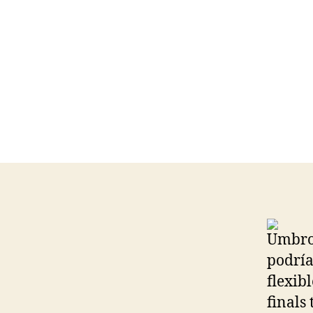
Umbro
podría
flexib
finals