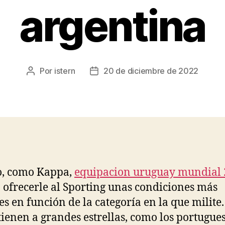
argentina
Por
istern
20 de diciembre de 2022
Autor
Fecha
de
de
la
la
entrada
entrada
, como Kappa,
equipacion uruguay mundial
 ofrecerle al Sporting unas condiciones más
les en función de la categoría en la que milite.
 tienen a grandes estrellas, como los portugue