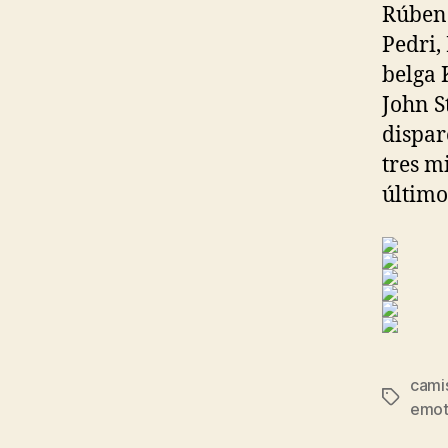
Rúben 
Pedri,
belga 
John S
dispar
tres m
último
camis
Etiqueta
emot