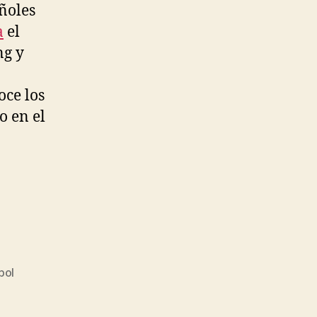
ñoles
a
el
ng y
oce los
o en el
bol