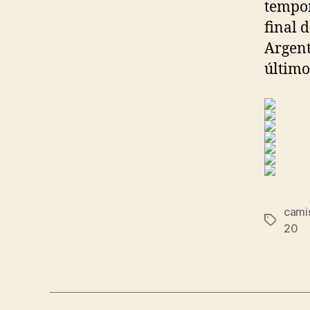
tempor
final 
Argent
último
cami
Etiqueta
20