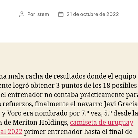
Por
istern
21 de octubre de 2022
Autor
Fecha
de
de
la
la
entrada
entrada
na mala racha de resultados donde el equipo
nte logró obtener 3 puntos de los 18 posibles
el entrenador no contaba prácticamente par
s refuerzos, finalmente el navarro Javi Gracia
 y Voro era nombrado por 7.º vez, 5.º desde l
a de Meriton Holdings,
camiseta de uruguay
al 2022
primer entrenador hasta el final de