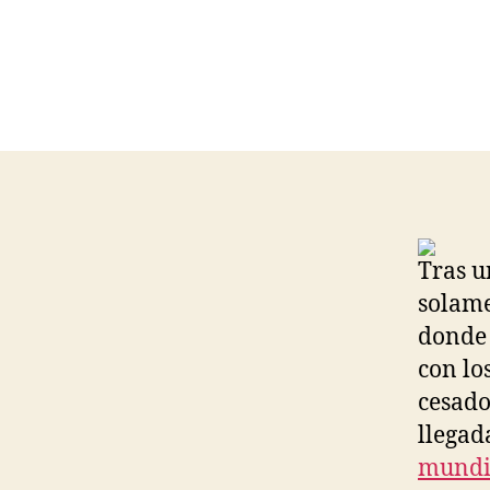
Tras u
solame
donde 
con lo
cesado
llegad
mundi