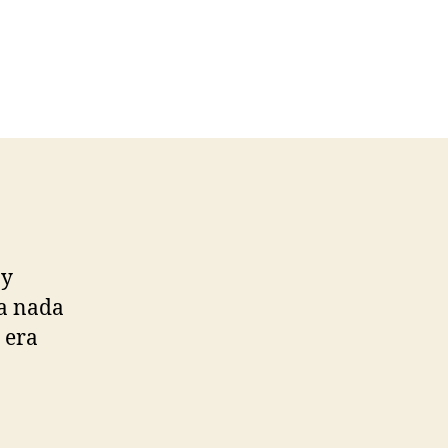
 y
a nada
 era
a