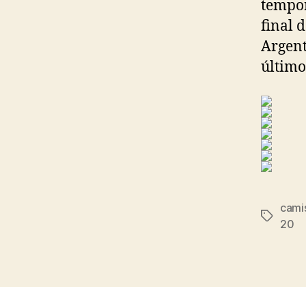
tempor
final 
Argent
último
cami
Etiqueta
20