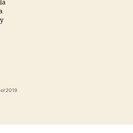
la
a
 y
bol 2019