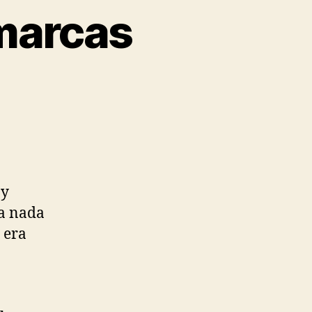
marcas
 y
a nada
 era
a