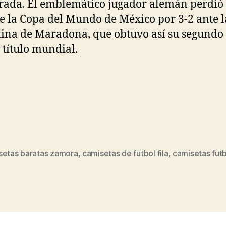
ada. El emblemático jugador alemán perdió 
de la Copa del Mundo de México por 3-2 ante l
ina de Maradona, que obtuvo así su segundo
 título mundial.
setas baratas zamora
,
camisetas de futbol fila
,
camisetas fut
s