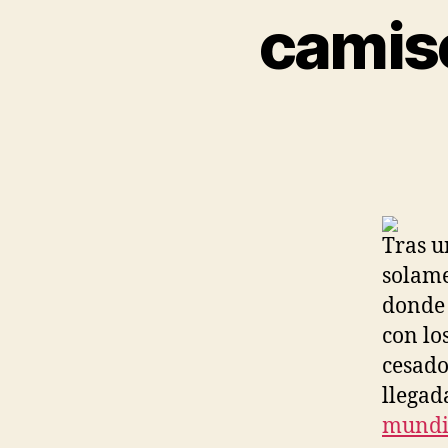
camis
Tras u
solame
donde 
con lo
cesado
llegad
mundi