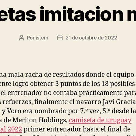
etas imitacion 
Por
istern
21 de octubre de 2022
Autor
Fecha
de
de
la
la
entrada
entrada
na mala racha de resultados donde el equipo
nte logró obtener 3 puntos de los 18 posibles
el entrenador no contaba prácticamente par
s refuerzos, finalmente el navarro Javi Gracia
 y Voro era nombrado por 7.º vez, 5.º desde l
a de Meriton Holdings,
camiseta de uruguay
al 2022
primer entrenador hasta el final de