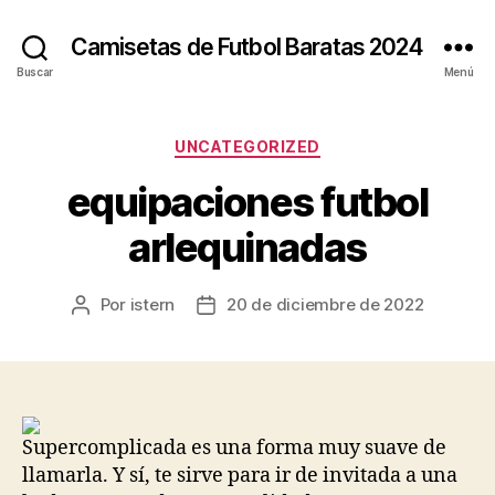
Camisetas de Futbol Baratas 2024
Buscar
Menú
Categorías
UNCATEGORIZED
equipaciones futbol
arlequinadas
Por
istern
20 de diciembre de 2022
Autor
Fecha
de
de
la
la
entrada
entrada
Supercomplicada es una forma muy suave de
llamarla. Y sí, te sirve para ir de invitada a una