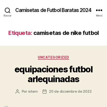
Camisetas de Futbol Baratas 2024
Buscar
Menú
Etiqueta:
camisetas de nike futbol
Categorías
UNCATEGORIZED
equipaciones futbol
arlequinadas
Por
istern
20 de diciembre de 2022
Autor
Fecha
de
de
la
la