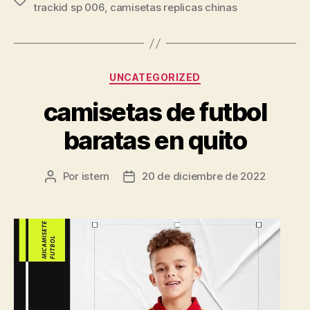
Etiquetas
trackid sp 006
,
camisetas replicas chinas
Categorías
UNCATEGORIZED
camisetas de futbol
baratas en quito
Por
istern
20 de diciembre de 2022
Autor
Fecha
de
de
la
la
entrada
entrada