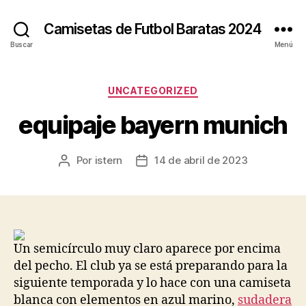
Camisetas de Futbol Baratas 2024
Buscar
Menú
Categorías
UNCATEGORIZED
equipaje bayern munich
Por
istern
14 de abril de 2023
Autor
Fecha
de
de
la
la
entrada
entrada
Un semicírculo muy claro aparece por encima
del pecho. El club ya se está preparando para la
siguiente temporada y lo hace con una camiseta
blanca con elementos en azul marino,
sudadera