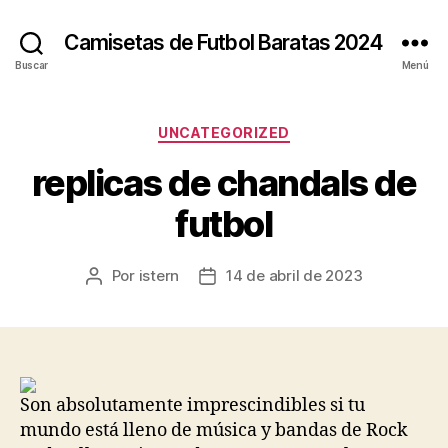
Camisetas de Futbol Baratas 2024
Buscar
Menú
Categorías
UNCATEGORIZED
replicas de chandals de
futbol
Por
istern
14 de abril de 2023
Autor
Fecha
de
de
la
la
entrada
entrada
Son absolutamente imprescindibles si tu
mundo está lleno de música y bandas de Rock